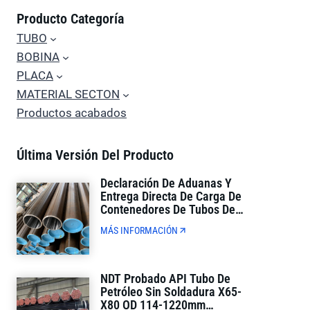
Producto Categoría
TUBO
BOBINA
PLACA
MATERIAL SECTON
Productos acabados
Última Versión Del Producto
Declaración De Aduanas Y
Entrega Directa De Carga De
Contenedores De Tubos De
Petróleo API De Comercio
MÁS INFORMACIÓN
Exterior De Ventanilla Única
NDT Probado API Tubo De
Petróleo Sin Soldadura X65-
X80 OD 114-1220mm