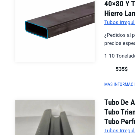
40×80 Y T
Hierro La
Tubos Irregul
¿Pedidos al 
precios espec
1-10 Tonelad
535$
MÁS INFORMAC
Tubo De A
Tubo Tria
Tubo Perf
Tubos Irregul