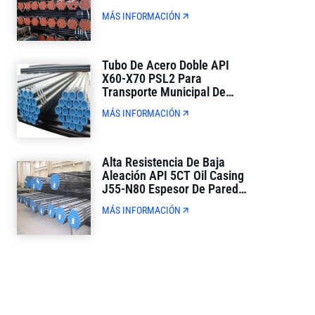
Estricto Control De Calidad
MÁS INFORMACIÓN
Tubo De Acero Doble API
X60-X70 PSL2 Para
Transporte Municipal De
Petróleo Y Gas
MÁS INFORMACIÓN
Alta Resistencia De Baja
Aleación API 5CT Oil Casing
J55-N80 Espesor De Pared
Completa Para La
MÁS INFORMACIÓN
Perforación De Pozos De
Petróleo