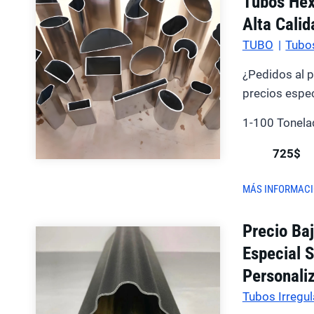
Tubos Hex
Alta Calid
TUBO
|
Tubos
¿Pedidos al 
precios espec
1-100 Tonela
725$
MÁS INFORMAC
Precio Ba
Especial 
Personali
Tubos Irregul