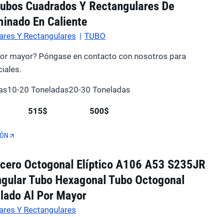
ubos Cuadrados Y Rectangulares De
minado En Caliente
ares Y Rectangulares
|
TUBO
por mayor? Póngase en contacto con nosotros para
iales.
as
10-20 Toneladas
20-30 Toneladas
515$
500$
IÓN
cero Octogonal Elíptico A106 A53 S235JR
ngular Tubo Hexagonal Tubo Octogonal
ilado Al Por Mayor
ares Y Rectangulares