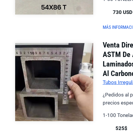
730 USD
MÁS INFORMAC
Venta Dir
ASTM De A
Laminados
Al Carbon
Tubos Irregul
¿Pedidos al 
precios espec
1-100 Tonela
525$