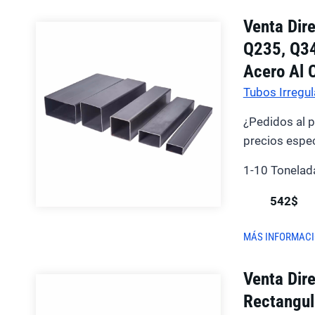
Venta Dir
Q235, Q34
Acero Al 
Tubos Irregul
¿Pedidos al 
precios espec
1-10 Tonelad
542$
MÁS INFORMAC
Venta Dir
Rectangul