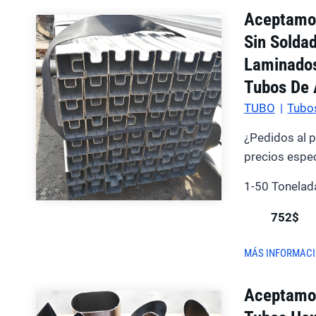
Aceptamos
Sin Solda
Laminados
Tubos De 
TUBO
|
Tubos
¿Pedidos al 
precios espec
1-50 Tonelad
752$
MÁS INFORMAC
Aceptamos