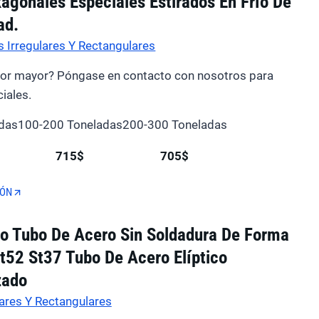
agonales Especiales Estirados En Frío De
ad.
 Irregulares Y Rectangulares
por mayor? Póngase en contacto con nosotros para
iales.
das
100-200 Toneladas
200-300 Toneladas
715$
705$
IÓN
jo Tubo De Acero Sin Soldadura De Forma
St52 St37 Tubo De Acero Elíptico
zado
ares Y Rectangulares