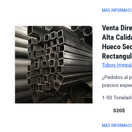
MÁS INFORMAC
Venta Dir
Alta Cali
Hueco Sec
Rectangul
Tubos Irregul
¿Pedidos al 
precios espec
1-50 Tonelad
520$
MÁS INFORMAC