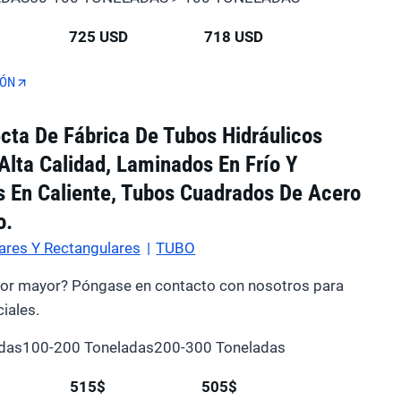
725 USD
718 USD
IÓN
ecta De Fábrica De Tubos Hidráulicos
lta Calidad, Laminados En Frío Y
 En Caliente, Tubos Cuadrados De Acero
o.
ares Y Rectangulares
|
TUBO
por mayor? Póngase en contacto con nosotros para
iales.
das
100-200 Toneladas
200-300 Toneladas
515$
505$