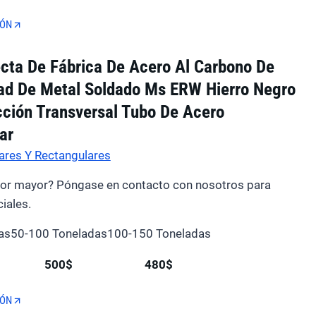
IÓN
ecta De Fábrica De Acero Al Carbono De
dad De Metal Soldado Ms ERW Hierro Negro
ción Transversal Tubo De Acero
ar
ares Y Rectangulares
por mayor? Póngase en contacto con nosotros para
iales.
as
50-100 Toneladas
100-150 Toneladas
500$
480$
IÓN