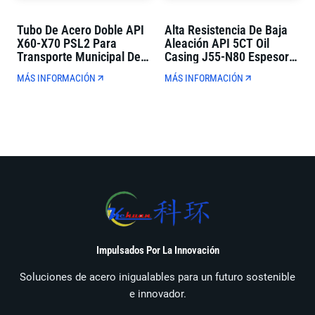
Tubo De Acero Doble API
Alta Resistencia De Baja
X60-X70 PSL2 Para
Aleación API 5CT Oil
Transporte Municipal De
Casing J55-N80 Espesor
Petróleo Y Gas
De Pared Completa Para
MÁS INFORMACIÓN
MÁS INFORMACIÓN
La Perforación De Pozos
De Petróleo
Impulsados Por La Innovación
Soluciones de acero inigualables para un futuro sostenible
e innovador.