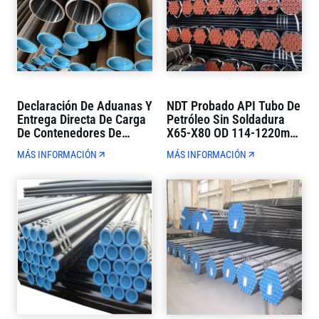
Declaración De Aduanas Y
NDT Probado API Tubo De
Entrega Directa De Carga
Petróleo Sin Soldadura
De Contenedores De
X65-X80 OD 114-1220mm
Tubos De Petróleo API De
Estricto Control De
MÁS INFORMACIÓN
MÁS INFORMACIÓN
Comercio Exterior De
Calidad
Ventanilla Única