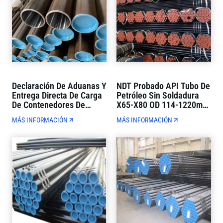
Declaración De Aduanas Y
NDT Probado API Tubo De
Entrega Directa De Carga
Petróleo Sin Soldadura
De Contenedores De
X65-X80 OD 114-1220mm
Tubos De Petróleo API De
Estricto Control De
MÁS INFORMACIÓN
MÁS INFORMACIÓN
Comercio Exterior De
Calidad
Ventanilla Única