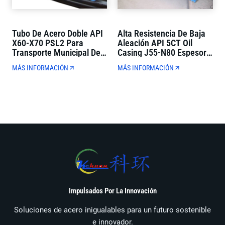
Tubo De Acero Doble API
Alta Resistencia De Baja
X60-X70 PSL2 Para
Aleación API 5CT Oil
Transporte Municipal De
Casing J55-N80 Espesor
Petróleo Y Gas
De Pared Completa Para
MÁS INFORMACIÓN
MÁS INFORMACIÓN
La Perforación De Pozos
De Petróleo
Impulsados Por La Innovación
Soluciones de acero inigualables para un futuro sostenible
e innovador.