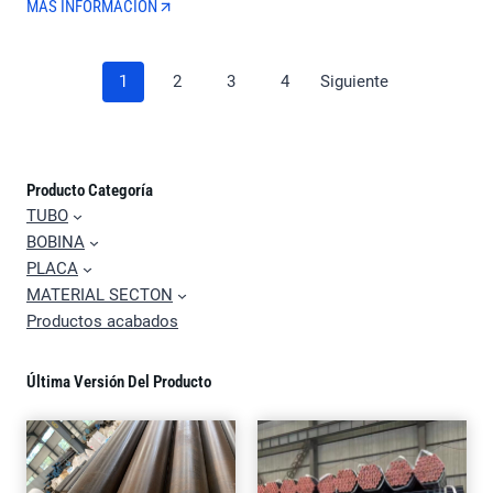
MÁS INFORMACIÓN
Posts
1
2
3
4
Siguiente
Navegación
Producto Categoría
TUBO
BOBINA
PLACA
MATERIAL SECTON
Productos acabados
Última Versión Del Producto