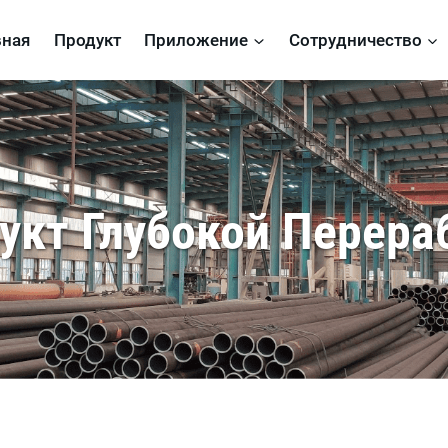
вная
Продукт
Приложение
Сотрудничество
укт Глубокой Перера