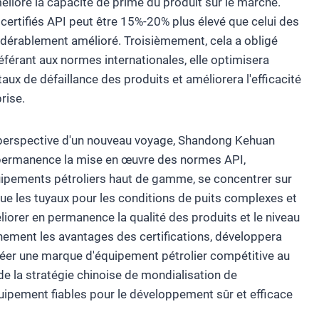
lioré la capacité de prime du produit sur le marché.
s certifiés API peut être 15%-20% plus élevé que celui des
nsidérablement amélioré. Troisièmement, cela a obligé
éférant aux normes internationales, elle optimisera
aux de défaillance des produits et améliorera l'efficacité
rise.
a perspective d'un nouveau voyage, Shandong Kehuan
n permanence la mise en œuvre des normes API,
ipements pétroliers haut de gamme, se concentrer sur
que les tuyaux pour les conditions de puits complexes et
liorer en permanence la qualité des produits et le niveau
einement les avantages des certifications, développera
créer une marque d'équipement pétrolier compétitive au
 de la stratégie chinoise de mondialisation de
quipement fiables pour le développement sûr et efficace