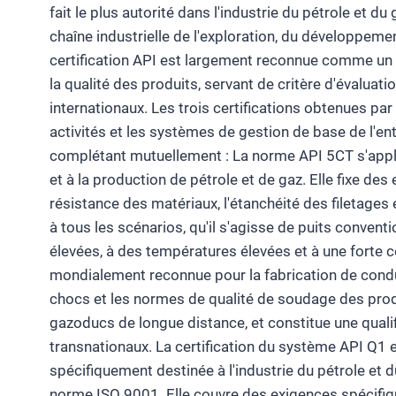
fait le plus autorité dans l'industrie du pétrole et d
chaîne industrielle de l'exploration, du développemen
certification API est largement reconnue comme un “se
la qualité des produits, servant de critère d'évaluat
internationaux. Les trois certifications obtenues p
activités et les systèmes de gestion de base de l'en
complétant mutuellement : La norme API 5CT s'appli
et à la production de pétrole et de gaz. Elle fixe des
résistance des matériaux, l'étanchéité des filetages 
à tous les scénarios, qu'il s'agisse de puits conve
élevées, à des températures élevées et à une forte c
mondialement reconnue pour la fabrication de conduite
chocs et les normes de qualité de soudage des prod
gazoducs de longue distance, et constitue une qualif
transnationaux. La certification du système API Q1 e
spécifiquement destinée à l'industrie du pétrole et d
norme ISO 9001. Elle couvre des exigences spécifique