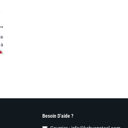
de
 à
Besoin D'aide ?