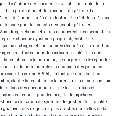
u gaz. Il a élaboré des normes couvrant l'ensemble de la
t, de la production et du transport du pétrole. La
uil dur” pour l'accès à l'industrie et un “étalon-or” pour
ion de base pour les achats des géants pétroliers
ar Shandong Kehuan cette fois-ci couvrent précisément les
treprise, chacune ayant son propre objectif et se
que aux tubages et accessoires destinés à l'exploration
 exigences strictes pour des indicateurs clés tels que la
et la résistance à la corrosion, ce qui permet de répondre
ntionnels ou de puits complexes soumis à des pressions
orrosion. La norme API 5L, en tant que spécification
s, clarifie la résistance à la pression, la résistance aux
uits dans des scénarios tels que les oléoducs et
ication essentielle pour les projets de pipelines
st une certification de système de gestion de la qualité
u gaz, avec des exigences plus strictes que celles de la
s à l'industrie telles que la conception des produits,