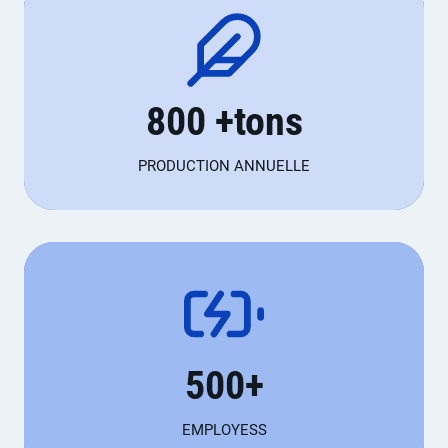
8
800 +tons
0
0
PRODUCTION ANNUELLE
+
t
o
n
s
5
500+
0
0
EMPLOYESS
+