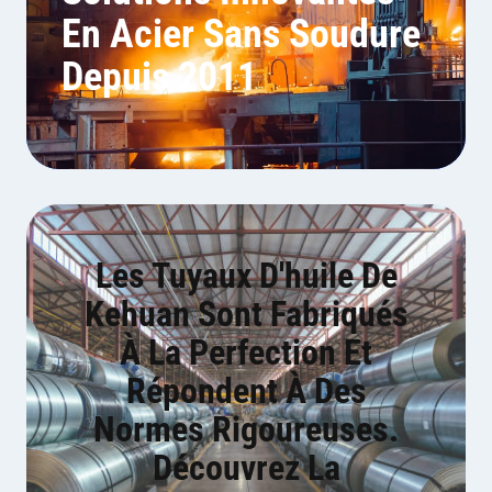
En Acier Sans Soudure
Depuis 2011
Les Tuyaux D'huile De
Kehuan Sont Fabriqués
À La Perfection Et
Répondent À Des
Normes Rigoureuses.
Découvrez La