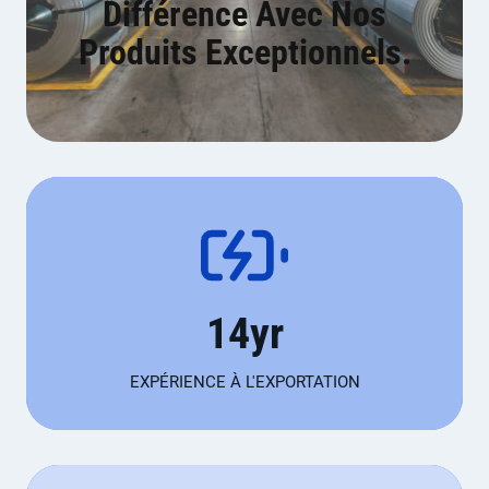
Différence Avec Nos
Produits Exceptionnels.
1
14yr
4
y
EXPÉRIENCE À L'EXPORTATION
r