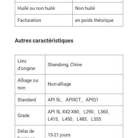
Huilé ou non huilé
Non huilé
Facturation
en poids théorique
Autres caractéristiques
Lieu
Shandong, Chine
d'origine
Alliage ou
Non-alliage
non
Standard
API 5L、API5CT、APIQ1
API 5L X42-X80、L290、L360、
Grade
L415、L450、L485、L555
Délai de
15-21 jours