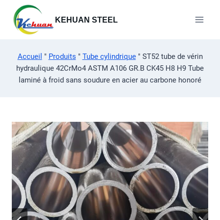
Aller
au
KEHUAN STEEL
contenu
Accueil
"
Produits
"
Tube cylindrique
"
ST52 tube de vérin
hydraulique 42CrMo4 ASTM A106 GR.B CK45 H8 H9 Tube
laminé à froid sans soudure en acier au carbone honoré