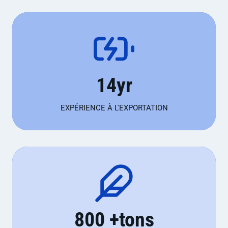
1
14yr
4
y
EXPÉRIENCE À L'EXPORTATION
r
8
800 +tons
0