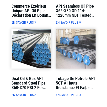
Commerce Extérieur
API Seamless Oil Pipe
Unique API Oil Pipe
X65-X80 OD 114-
Déclaration En Douane
1220mm NDT Tested
Et Chargement De
Strict Quality Control
EN SAVOIR PLUS
EN SAVOIR PLUS
Conteneurs Livraison
(Contrôle De Qualité
Directe
Strict)
Dual Oil & Gas API
Tubage De Pétrole API
Standard Steel Pipe
5CT À Haute
X60-X70 PSL2 For
Résistance Et Faible
Municipal Oil And Gas
Alliage J55-N80 À
EN SAVOIR PLUS
EN SAVOIR PLUS
Transmission
Paroi Pleine Pour Le
Forage De Puits De
Pétrole