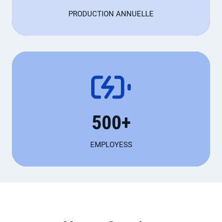
0
PRODUCTION ANNUELLE
+
t
o
n
s
5
500+
0
0
EMPLOYESS
+