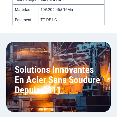
Matériau
10#.20# 45# 16Mn
Paiement
TT DP LC
Solutions Innovantes
En Acier Sans Soudure
Depuis 2011