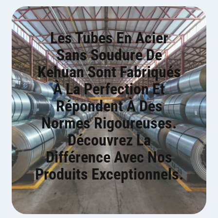
Les Tubes En Acier
Sans Soudure De
Kehuan Sont Fabriqués
À La Perfection Et
Répondent À Des
Normes Rigoureuses.
Découvrez La
Différence Avec Nos
Produits Exceptionnels.