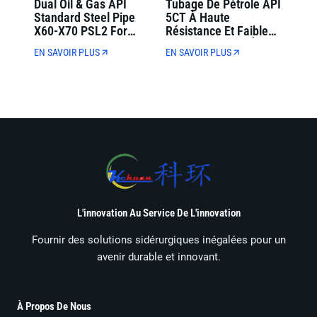
Dual Oil & Gas API
Tubage De Pétrole API
Standard Steel Pipe
5CT À Haute
X60-X70 PSL2 For
Résistance Et Faible
Municipal Oil And Gas
Alliage J55-N80 À
EN SAVOIR PLUS
EN SAVOIR PLUS
Transmission
Paroi Pleine Pour Le
Forage De Puits De
Pétrole
L'innovation Au Service De L'innovation
Fournir des solutions sidérurgiques inégalées pour un
avenir durable et innovant.
À Propos De Nous