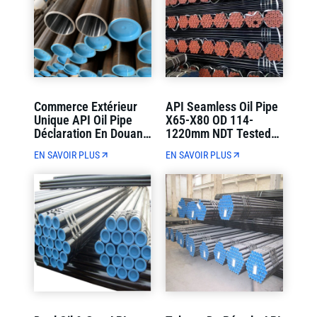
Commerce Extérieur
API Seamless Oil Pipe
Unique API Oil Pipe
X65-X80 OD 114-
Déclaration En Douane
1220mm NDT Tested
Et Chargement De
Strict Quality Control
EN SAVOIR PLUS
EN SAVOIR PLUS
Conteneurs Livraison
(Contrôle De Qualité
Directe
Strict)