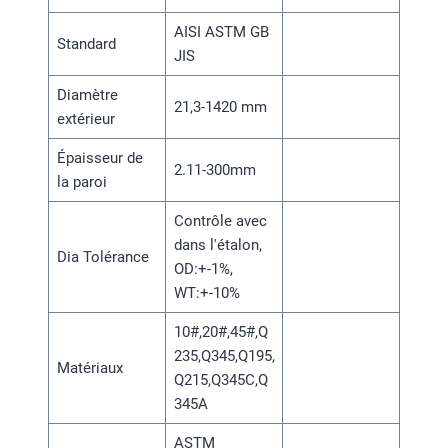
AISI ASTM GB
Standard
JIS
Diamètre
21,3-1420 mm
extérieur
Épaisseur de
2.11-300mm
la paroi
Contrôle avec
dans l'étalon,
Dia Tolérance
OD:+-1%,
WT:+-10%
10#,20#,45#,Q
235,Q345,Q195,
Matériaux
Q215,Q345C,Q
345A
ASTM