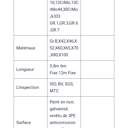
10,12CrMo,13C
rMo44,30CrMo
,A333
GR.1,GR.3,GR.6
,GR.7
Gr.B,X42,X46,X
Matériaux
52,X60,X65,X70
,X80,X100
5.8m 6m
Longueur
Fixe.12m Fixe
ISO, BV, SGS,
L'inspection
MTC
Peint en noir,
galvanisé,
revêtu de 3PE
Surface
anticorrosion