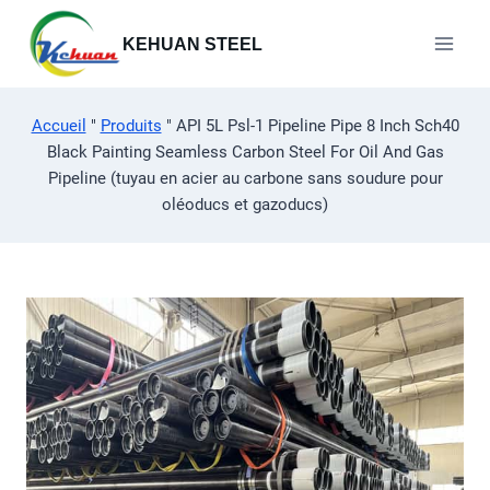
Aller
au
KEHUAN STEEL
contenu
Accueil
"
Produits
"
API 5L Psl-1 Pipeline Pipe 8 Inch Sch40
Black Painting Seamless Carbon Steel For Oil And Gas
Pipeline (tuyau en acier au carbone sans soudure pour
oléoducs et gazoducs)