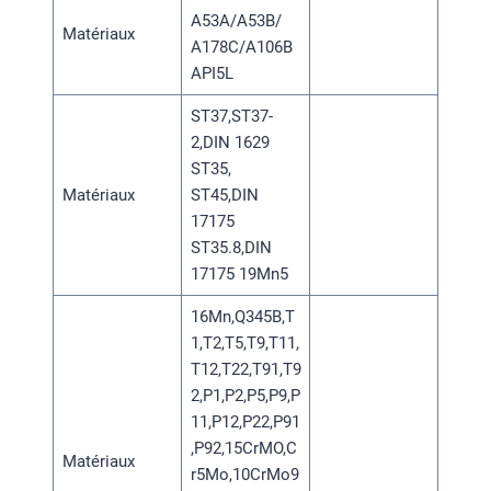
A53A/A53B/
Matériaux
A178C/A106B
API5L
ST37,ST37-
2,DIN 1629
ST35,
Matériaux
ST45,DIN
17175
ST35.8,DIN
17175 19Mn5
16Mn,Q345B,T
1,T2,T5,T9,T11,
T12,T22,T91,T9
2,P1,P2,P5,P9,P
11,P12,P22,P91
,P92,15CrMO,C
Matériaux
r5Mo,10CrMo9