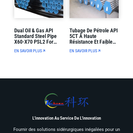
Dual Oil & Gas API
Tubage De Pétrole API
Standard Steel Pipe
5CT À Haute
X60-X70 PSL2 For
Résistance Et Faible
Municipal Oil And Gas
Alliage J55-N80 À
EN SAVOIR PLUS
EN SAVOIR PLUS
Transmission
Paroi Pleine Pour Le
Forage De Puits De
Pétrole
L'innovation Au Service De L'innovation
Fournir des solutions sidérurgiques inégalées pour un