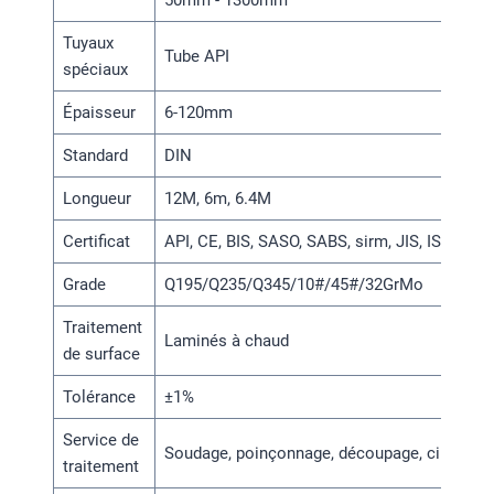
50mm - 1300mm
Tuyaux
Tube API
spéciaux
Épaisseur
6-120mm
Standard
DIN
Longueur
12M, 6m, 6.4M
Certificat
API, CE, BIS, SASO, SABS, sirm, JIS, ISO9001
Grade
Q195/Q235/Q345/10#/45#/32GrMo
Traitement
Laminés à chaud
de surface
Tolérance
±1%
Service de
Soudage, poinçonnage, découpage, cintrage,
traitement