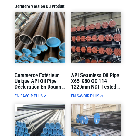
Dernière Version Du Produit
Commerce Extérieur
API Seamless Oil Pipe
Unique API Oil Pipe
X65-X80 OD 114-
Déclaration En Douane
1220mm NDT Tested
Et Chargement De
Strict Quality Control
EN SAVOIR PLUS
EN SAVOIR PLUS
Conteneurs Livraison
(Contrôle De Qualité
Directe
Strict)