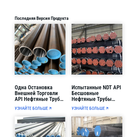
Последняя Версия Продукта
Одна Остановка
Испытанные NDT API
Внешней Торговли
Бесшовные
API Нефтяные Трубы
Нефтяные Трубы
Таможенной
X65-X80 OD 114-1220
УЗНАЙТЕ БОЛЬШЕ
УЗНАЙТЕ БОЛЬШЕ
Декларации И
Мм Строгий
Контейнерной
Контроль Качества
Загрузки Прямая
Доставка