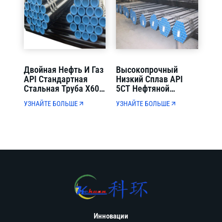
Двойная Нефть И Газ
Высокопрочный
API Стандартная
Низкий Сплав API
Стальная Труба X60-
5CT Нефтяной
X70 PSL2 Для
Обсадной Трубы J55-
УЗНАЙТЕ БОЛЬШЕ
УЗНАЙТЕ БОЛЬШЕ
Муниципальной
N80 Полная Толщина
Транспортировки
Стенки Для Бурения
Нефти И Газа
Нефтяных Скважин
Инновации