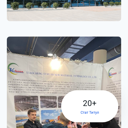
2
20+
0
Стат Титул
+