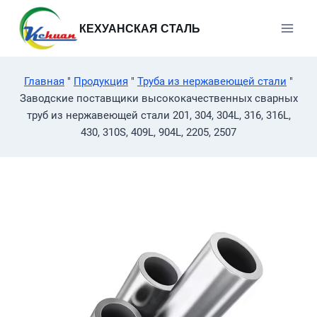
Перейти
к
КЕХУАНСКАЯ СТАЛЬ
содержимому
Главная
"
Продукция
"
Труба из нержавеющей стали
"
Заводские поставщики высококачественных сварных
труб из нержавеющей стали 201, 304, 304L, 316, 316L,
430, 310S, 409L, 904L, 2205, 2507