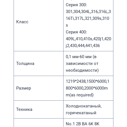
Серия 300:
301,304,304L,316,316L,3
16Ti,317L,321,309s,310
Класс
s
Серия 400:
409L,410,410s,420j1,420
j2,430,444,441,436
0,1 мм-60 мм (в
Толщина
зависимости от
необходимости)
1219*2438,1500*6000,1
Размер
800*6000,2000*6000m
m(as required)
Холоднокатаный,
Техника
горячекатаный
No.1 2B BA 6K 8K