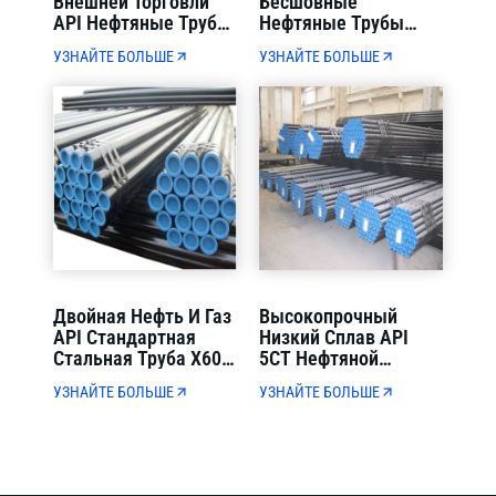
Внешней Торговли
Бесшовные
API Нефтяные Трубы
Нефтяные Трубы
Таможенной
X65-X80 OD 114-1220
УЗНАЙТЕ БОЛЬШЕ
УЗНАЙТЕ БОЛЬШЕ
Декларации И
Мм Строгий
Контейнерной
Контроль Качества
Загрузки Прямая
Доставка
Двойная Нефть И Газ
Высокопрочный
API Стандартная
Низкий Сплав API
Стальная Труба X60-
5CT Нефтяной
X70 PSL2 Для
Обсадной Трубы J55-
УЗНАЙТЕ БОЛЬШЕ
УЗНАЙТЕ БОЛЬШЕ
Муниципальной
N80 Полная Толщина
Транспортировки
Стенки Для Бурения
Нефти И Газа
Нефтяных Скважин