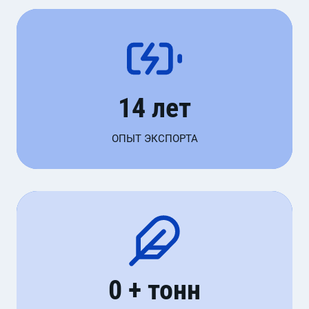
1
14 лет
4
л
ОПЫТ ЭКСПОРТА
е
т
8
0 + тонн
0
0