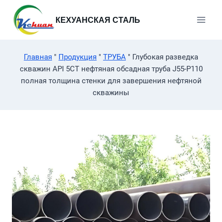
Перейти
к
КЕХУАНСКАЯ СТАЛЬ
содержимому
Главная
"
Продукция
"
ТРУБА
"
Глубокая разведка
скважин API 5CT нефтяная обсадная труба J55-P110
полная толщина стенки для завершения нефтяной
скважины