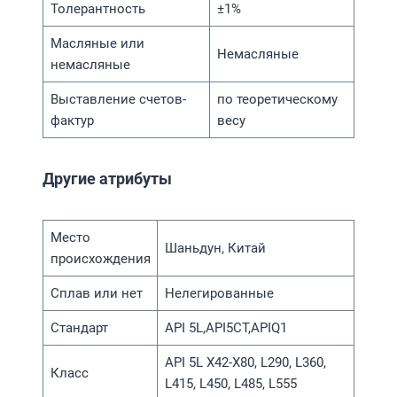
Толерантность
±1%
Масляные или
Немасляные
немасляные
Выставление счетов-
по теоретическому
фактур
весу
Другие атрибуты
Место
Шаньдун, Китай
происхождения
Сплав или нет
Нелегированные
Стандарт
API 5L,API5CT,APIQ1
API 5L X42-X80, L290, L360,
Класс
L415, L450, L485, L555