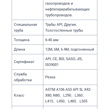
газопроводов и
нефтеперерабатывающих
трубопроводов.
Специальная
Трубы API, Другие,
труба
Толстостенные трубы
Толщина
6-40 мм
Длина
12M, 6M, 6.4M, подгонянный
API, CE, BSI, SASO, JIS,
Сертификат
ISO9001
Служба
Резка
обработки
ASTM A106 A53 API 5L X42-
Класс
X80, N80、L290、L360、
L415、L450、L485、L555