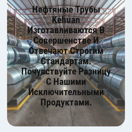
Нефтяные Трубы
Kehuan
Изготавливаются В
Совершенстве И
Отвечают Строгим
Стандартам.
Почувствуйте Разницу
С Нашими
Исключительными
Продуктами.