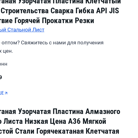
таная Узорчатая Пластина Клетчатый
Строительства Сварка Гибка API JIS
твие Горячей Прокатки Резки
ый Стальной Лист
 оптом? Свяжитесь с нами для получения
 цен.
онн
9
ШЕ
таная Узорчатая Пластина Алмазного
о Листа Низкая Цена A36 Мягкой
стой Стали Горячекатаная Клетчатая