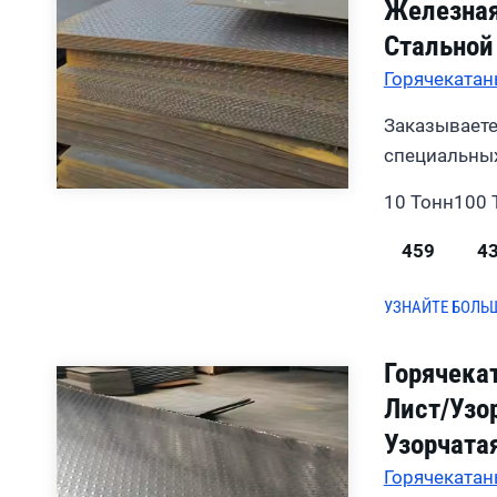
Железная
Стальной
Горячекатан
Заказываете
специальных
10 Тонн
100 
459
4
УЗНАЙТЕ БОЛЬ
Горячека
Лист/узо
Узорчата
Горячекатан