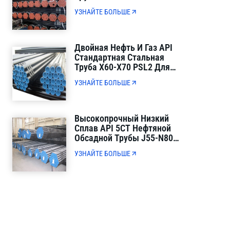
1220 Мм Строгий Контроль
УЗНАЙТЕ БОЛЬШЕ
Качества
Двойная Нефть И Газ API
Стандартная Стальная
Труба X60-X70 PSL2 Для
Муниципальной
УЗНАЙТЕ БОЛЬШЕ
Транспортировки Нефти И
Газа
Высокопрочный Низкий
Сплав API 5CT Нефтяной
Обсадной Трубы J55-N80
Полная Толщина Стенки
УЗНАЙТЕ БОЛЬШЕ
Для Бурения Нефтяных
Скважин