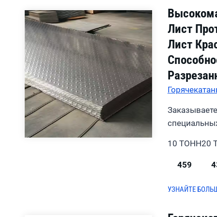
Высокома
Лист Про
Лист Кра
Способно
Разрезан
Горячекатан
Заказываете
специальных
10 ТОНН
20 
459
4
УЗНАЙТЕ БОЛЬ