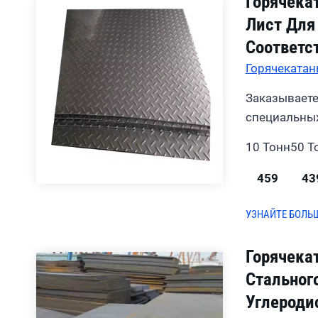
Горячека
Лист Для 
Соответс
Горячекатан
Заказываете
специальных
10 Тонн
50 Т
459
43
УЗНАЙТЕ БОЛЬ
Горячека
Стальног
Углероди