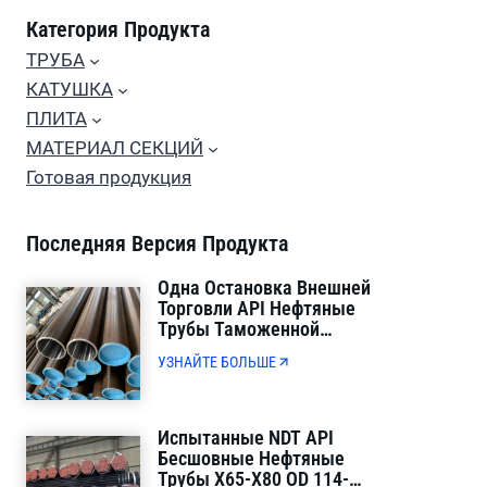
Категория Продукта
ТРУБА
КАТУШКА
ПЛИТА
МАТЕРИАЛ СЕКЦИЙ
Готовая продукция
Последняя Версия Продукта
Одна Остановка Внешней
Торговли API Нефтяные
Трубы Таможенной
Декларации И
УЗНАЙТЕ БОЛЬШЕ
Контейнерной Загрузки
Прямая Доставка
Испытанные NDT API
Бесшовные Нефтяные
Трубы X65-X80 OD 114-