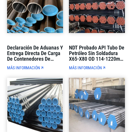
Declaración De Aduanas Y
NDT Probado API Tubo De
Entrega Directa De Carga
Petróleo Sin Soldadura
De Contenedores De
X65-X80 OD 114-1220mm
Tubos De Petróleo API De
Estricto Control De
MÁS INFORMACIÓN
MÁS INFORMACIÓN
Comercio Exterior De
Calidad
Ventanilla Única