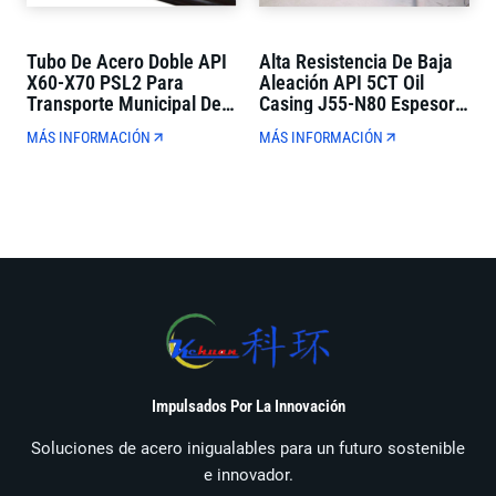
Tubo De Acero Doble API
Alta Resistencia De Baja
X60-X70 PSL2 Para
Aleación API 5CT Oil
Transporte Municipal De
Casing J55-N80 Espesor
Petróleo Y Gas
De Pared Completa Para
MÁS INFORMACIÓN
MÁS INFORMACIÓN
La Perforación De Pozos
De Petróleo
Impulsados Por La Innovación
Soluciones de acero inigualables para un futuro sostenible
e innovador.