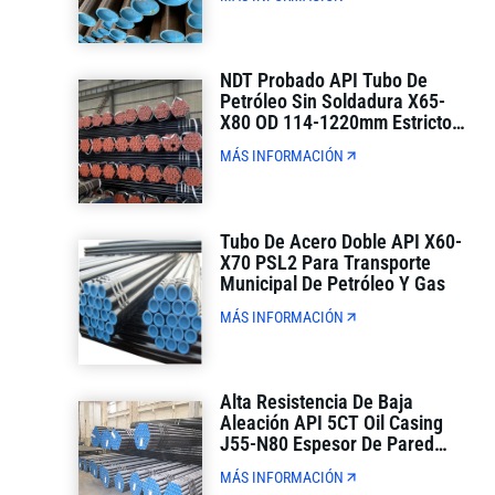
Exterior De Ventanilla Única
NDT Probado API Tubo De
Petróleo Sin Soldadura X65-
X80 OD 114-1220mm Estricto
Control De Calidad
MÁS INFORMACIÓN
Tubo De Acero Doble API X60-
X70 PSL2 Para Transporte
Municipal De Petróleo Y Gas
MÁS INFORMACIÓN
Alta Resistencia De Baja
Aleación API 5CT Oil Casing
J55-N80 Espesor De Pared
Completa Para La Perforación
MÁS INFORMACIÓN
De Pozos De Petróleo